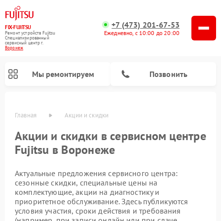
+7 (473) 201-67-53
FIX-FUJITSU
Ежедневно, с 10:00 до 20:00
Ремонт устройств Fujitsu
Специализированный
cервисный центр г.
Воронеж
Мы ремонтируем
Позвонить
Главная
Акции и скидки
Акции и скидки в сервисном центре
Fujitsu в Воронеже
Актуальные предложения сервисного центра:
Ремонт сетевых хранилищ Fujitsu
сезонные скидки, специальные цены на
комплектующие, акции на диагностику и
приоритетное обслуживание. Здесь публикуются
условия участия, сроки действия и требования
(например, при записи онлайн или при сдаче