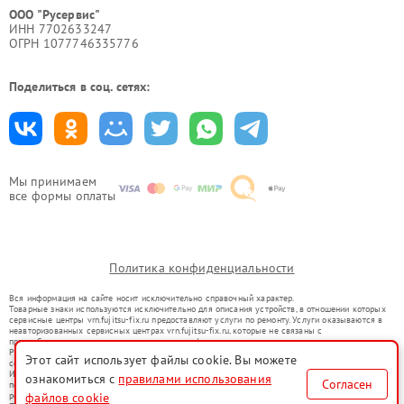
ООО "Русервис"
ИНН 7702633247
ОГРН 1077746335776
Поделиться в соц. сетях:
Мы принимаем
все формы оплаты
Политика конфиденциальности
Вся информация на сайте носит исключительно справочный характер.
Товарные знаки используются исключительно для описания устройств, в отношении которых
сервисные центры vrn.fujitsu-fix.ru предоставляют услуги по ремонту. Услуги оказываются в
неавторизованных сервисных центрах vrn.fujitsu-fix.ru, которые не связаны с
правообладателями товарных знаков или их официальными представителями.
Ремонт осуществляется для устройств, уже введенных в гражданский оборот в соответствии
Этот сайт использует файлы cookie. Вы можете
со статьей 1487 ГК РФ.
Использование товарных знаков не преследует цели индивидуализации услуг или введения
ознакомиться с
правилами использования
Согласен
потребителей в заблуждение, а служит для информирования о предоставляемых услугах по
ремонту техники указанных брендов.
файлов cookie