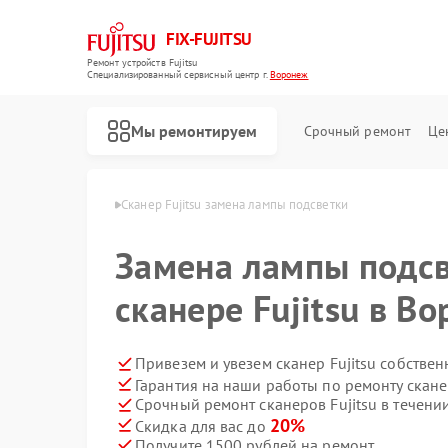
FIX-FUJITSU
Ремонт устройств Fujitsu
Специализированный cервисный центр г.
Воронеж
Мы ремонтируем
Срочный ремонт
Це
 Fujitsu в Воронеже
Сканер Fujitsu замена лампы подсветки
Замена лампы подсв
сканере Fujitsu в В
Ремонт кондиционеров Fujitsu
Ремонт сетевых хранилищ Fujitsu
Привезем и увезем сканер Fujitsu собстве
Гарантия на наши работы по ремонту скане
Срочный ремонт сканеров Fujitsu в течени
20%
Скидка для вас до
Получите 1500 рублей на ремонт