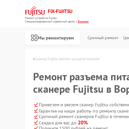
FIX-FUJITSU
Ремонт устройств Fujitsu
Специализированный cервисный центр г.
Воронеж
Мы ремонтируем
Срочный ремонт
Це
 Fujitsu в Воронеже
Сканер Fujitsu ремонт разъема питания
Ремонт разъема пит
сканере Fujitsu в В
Ремонт кондиционеров Fujitsu
Ремонт сетевых хранилищ Fujitsu
Привезем и увезем сканер Fujitsu собстве
Гарантия на наши работы по ремонту скане
Срочный ремонт сканеров Fujitsu в течени
20%
Скидка для вас до
Получите 1500 рублей на ремонт