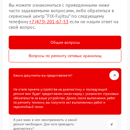
Вы можете ознакомиться с приведенными ниже
часто задаваемыми вопросами, либо обратиться в
сервисный центр “FIX-Fujitsu” по следующему
телефону
+7 (473) 201-67-53
если не нашли ответ на
свой вопрос.
Общие вопросы
Вопросы по ремонту сетевых хранилищ
Какие документы вы предоставляете?
На этапе приема устройства на диагностику и последующий
ремонт вам будет предоставлен заказ-наряд с указанием страховых
обязательств на ваше устройство. Далее, после выполнения работ
по ремонту техники, вы получите акт выполненных работ и
гарантийный талон.
Я уже знаю в чем неисправность и какой
ремонт необходим. Для чего проводить
диагностику?