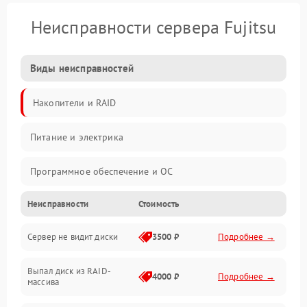
Неисправности сервера Fujitsu
Виды неисправностей
Накопители и RAID
Питание и электрика
Программное обеспечение и ОС
Неисправности
Стоимость
Охлаждение и температура
Сервер не видит диски
3500 ₽
Подробнее →
Материнская плата и процессор
Выпал диск из RAID-
Сеть и коммуникации
4000 ₽
Подробнее →
массива