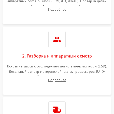
аппаратных логов ошибок (IPMI, iLO, iDRAC). Проверка цепей
Влага и внешные воздействия
питания и базовой работоспособности без вскрытия
Подробнее
корпуса для быстрой локализации сбоя.
2. Разборка и аппаратный осмотр
Вскрытие шасси с соблюдением антистатических норм (ESD).
Детальный осмотр материнской платы, процессоров, RAID-
контроллеров и блоков питания на наличие термических
Подробнее
повреждений, прогаров или окислений.