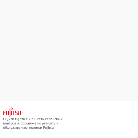
СЦ vrn.fujitsu-fix.ru - сеть сервисных
центров в Воронеже по ремонту и
обслуживанию техники Fujitsu