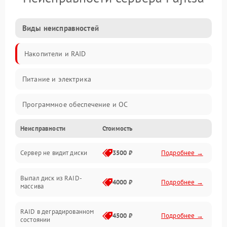
Виды неисправностей
Накопители и RAID
Питание и электрика
Программное обеспечение и ОС
Неисправности
Стоимость
Охлаждение и температура
Сервер не видит диски
3500 ₽
Подробнее →
Материнская плата и процессор
Выпал диск из RAID-
Сеть и коммуникации
4000 ₽
Подробнее →
массива
BIOS / прошивки
RAID в деградированном
4500 ₽
Подробнее →
состоянии