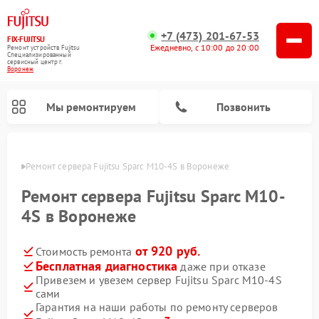
+7 (473) 201-67-53
FIX-FUJITSU
Ежедневно, с 10:00 до 20:00
Ремонт устройств Fujitsu
Специализированный
cервисный центр г.
Воронеж
Мы ремонтируем
Позвонить
онеже
Ремонт сервера Fujitsu Sparc M10-4S в Воронеже
Ремонт сервера Fujitsu Sparc M10-
4S в Воронеже
Ремонт сетевых хранилищ Fujitsu
от 920 руб.
Стоимость ремонта
Бесплатная диагностика
даже при отказе
Привезем и увезем сервер Fujitsu Sparc M10-4S
сами
Гарантия на наши работы по ремонту серверов