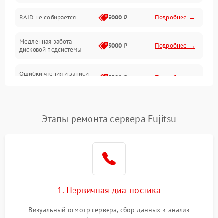
Оперативная память
RAID не собирается
5000 ₽
Подробнее →
Корпус и механика
Медленная работа
3000 ₽
Подробнее →
дисковой подсистемы
Контроллеры и интерфейсы
Ошибки чтения и записи
Виртуализация и сервисы
3500 ₽
Подробнее →
данных
Влага и внешние воздействия
Потеря данных
5000 ₽
Подробнее →
Этапы ремонта сервера Fujitsu
Программные сбои
Общие поломки
Система охлаждения
1. Первичная диагностика
Режим работы
Визуальный осмотр сервера, сбор данных и анализ