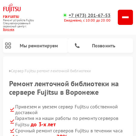
+7 (473) 201-67-53
FIX-FUJITSU
Ежедневно, с 10:00 до 20:00
Ремонт устройств Fujitsu
Специализированный
cервисный центр г.
Воронеж
Мы ремонтируем
Позвонить
онеже
Сервер Fujitsu ремонт ленточной библиотеки
Ремонт ленточной библиотеки на
сервере Fujitsu в Воронеже
Ремонт сетевых хранилищ Fujitsu
Привезем и увезем сервер Fujitsu собственной
доставкой
Гарантия на наши работы по ремонту серверов
до 3-х лет
Fujitsu
Срочный ремонт серверов Fujitsu в течении часа