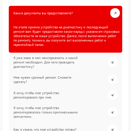
Какие документы вы предоставляете?
На этапе приема устройства на диагностику и последующий
ремонт вам будет предоставлен заказ-наряд с указанием страховых
обязательств на ваше устройство. Далее, после выполнения работ
по ремонту техники, вы получите акт выполненных работ и
гарантийный талон.
Я уже знаю в чем неисправность и какой
ремонт необходим. Для чего проводить
диагностику?
Мне нужен срочный ремонт. Сможете
сделать?
Я хочу, чтобы мое устройство
ремонтировали при мне.
Я хочу, чтобы мое устройство
ремонтировалось только оригинальными
запчастями.
Как я узнаю, что мое устройство готово?