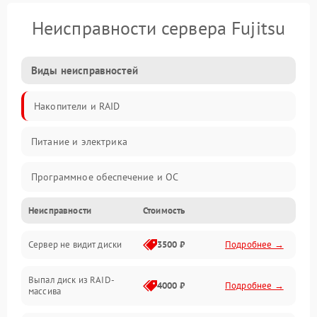
Неисправности сервера Fujitsu
Виды неисправностей
Накопители и RAID
Питание и электрика
Программное обеспечение и ОС
Неисправности
Стоимость
Охлаждение и температура
Сервер не видит диски
3500 ₽
Подробнее →
Материнская плата и процессор
Выпал диск из RAID-
Сеть и коммуникации
4000 ₽
Подробнее →
массива