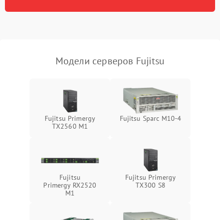
Режим работы
Влага и внешные воздействия
Модели серверов Fujitsu
Fujitsu Primergy
Fujitsu Sparc M10-4
TX2560 M1
Fujitsu
Fujitsu Primergy
Primergy RX2520
TX300 S8
M1