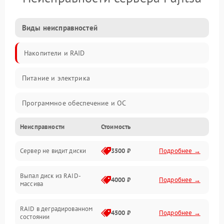
Виды неисправностей
Накопители и RAID
Питание и электрика
Программное обеспечение и ОС
Неисправности
Стоимость
Охлаждение и температура
Сервер не видит диски
3500 ₽
Подробнее →
Материнская плата и процессор
Выпал диск из RAID-
Сеть и коммуникации
4000 ₽
Подробнее →
массива
BIOS / прошивки
RAID в деградированном
4500 ₽
Подробнее →
состоянии