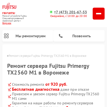
+7 (473) 201-67-53
FIX-FUJITSU
Ежедневно, с 10:00 до 20:00
Ремонт устройств Fujitsu
Специализированный
cервисный центр г.
Воронеж
Мы ремонтируем
Позвонить
онеже
Ремонт сервера Fujitsu Primergy TX2560 M1 в Воронеже
Ремонт сервера Fujitsu Primergy
TX2560 M1 в Воронеже
Ремонт сетевых хранилищ Fujitsu
от 920 руб.
Стоимость ремонта
Бесплатная диагностика
даже при отказе
Привезем и увезем сервер Fujitsu Primergy TX2560
M1 сами
Гарантия на наши работы по ремонту серверов