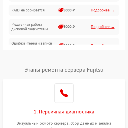
Оперативная память
RAID не собирается
5000 ₽
Подробнее →
Корпус и механика
Медленная работа
3000 ₽
Подробнее →
дисковой подсистемы
Контроллеры и интерфейсы
Ошибки чтения и записи
Виртуализация и сервисы
3500 ₽
Подробнее →
данных
Влага и внешние воздействия
Потеря данных
5000 ₽
Подробнее →
Этапы ремонта сервера Fujitsu
Программные сбои
Общие поломки
Система охлаждения
1. Первичная диагностика
Режим работы
Визуальный осмотр сервера, сбор данных и анализ