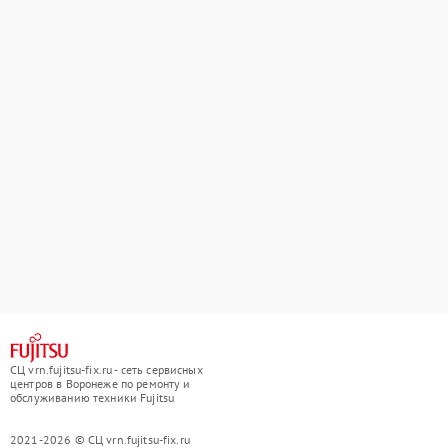
СЦ vrn.fujitsu-fix.ru - сеть сервисных
центров в Воронеже по ремонту и
обслуживанию техники Fujitsu
2021-2026 © СЦ vrn.fujitsu-fix.ru