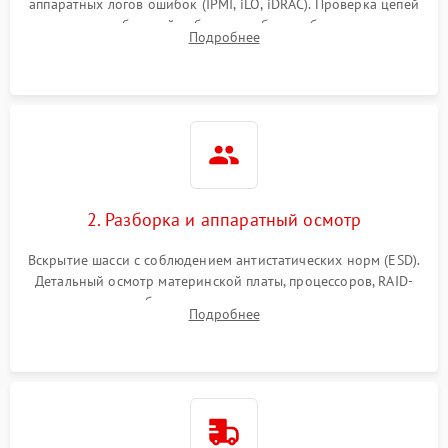
аппаратных логов ошибок (IPMI, iLO, iDRAC). Проверка цепей
Влага и внешные воздействия
питания и базовой работоспособности без вскрытия
Подробнее
корпуса для быстрой локализации сбоя.
2. Разборка и аппаратный осмотр
Вскрытие шасси с соблюдением антистатических норм (ESD).
Детальный осмотр материнской платы, процессоров, RAID-
контроллеров и блоков питания на наличие термических
Подробнее
повреждений, прогаров или окислений.