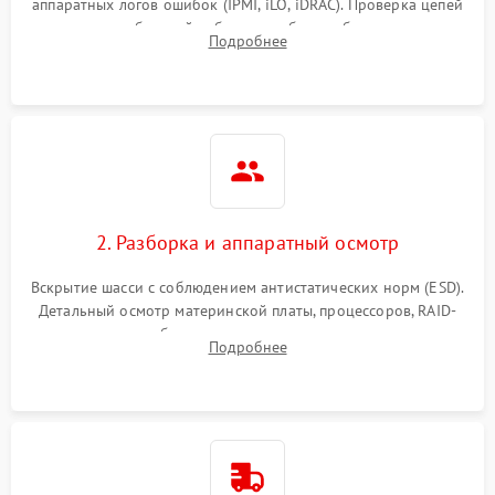
аппаратных логов ошибок (IPMI, iLO, iDRAC). Проверка цепей
Влага и внешные воздействия
питания и базовой работоспособности без вскрытия
Подробнее
корпуса для быстрой локализации сбоя.
2. Разборка и аппаратный осмотр
Вскрытие шасси с соблюдением антистатических норм (ESD).
Детальный осмотр материнской платы, процессоров, RAID-
контроллеров и блоков питания на наличие термических
Подробнее
повреждений, прогаров или окислений.