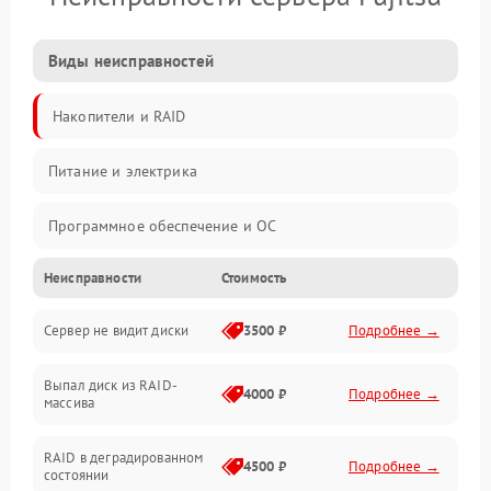
Виды неисправностей
Накопители и RAID
Питание и электрика
Программное обеспечение и ОС
Неисправности
Стоимость
Охлаждение и температура
Сервер не видит диски
3500 ₽
Подробнее →
Материнская плата и процессор
Выпал диск из RAID-
Сеть и коммуникации
4000 ₽
Подробнее →
массива
BIOS / прошивки
RAID в деградированном
4500 ₽
Подробнее →
состоянии