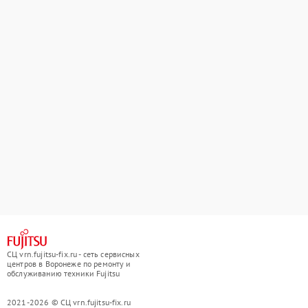
СЦ vrn.fujitsu-fix.ru - сеть сервисных
центров в Воронеже по ремонту и
обслуживанию техники Fujitsu
2021-2026 © СЦ vrn.fujitsu-fix.ru