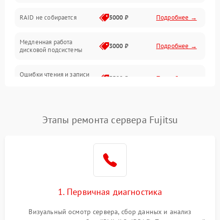
Оперативная память
RAID не собирается
5000 ₽
Подробнее →
Корпус и механика
Медленная работа
3000 ₽
Подробнее →
дисковой подсистемы
Контроллеры и интерфейсы
Ошибки чтения и записи
Виртуализация и сервисы
3500 ₽
Подробнее →
данных
Влага и внешние воздействия
Потеря данных
5000 ₽
Подробнее →
Этапы ремонта сервера Fujitsu
Программные сбои
Общие поломки
Система охлаждения
1. Первичная диагностика
Режим работы
Визуальный осмотр сервера, сбор данных и анализ