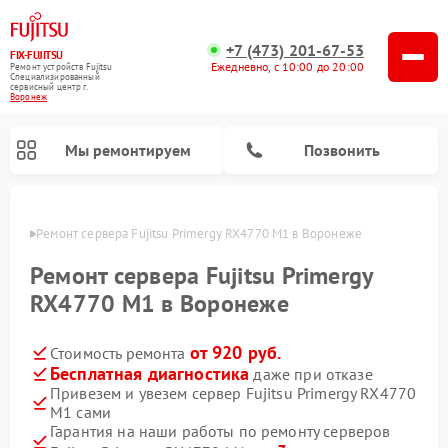
+7 (473) 201-67-53
FIX-FUJITSU
Ежедневно, с 10:00 до 20:00
Ремонт устройств Fujitsu
Специализированный
cервисный центр г.
Воронеж
Мы ремонтируем
Позвонить
онеже
Ремонт сервера Fujitsu Primergy RX4770 M1 в Воронеже
Ремонт сервера Fujitsu Primergy
RX4770 M1 в Воронеже
Ремонт сетевых хранилищ Fujitsu
от 920 руб.
Стоимость ремонта
Бесплатная диагностика
даже при отказе
Привезем и увезем сервер Fujitsu Primergy RX4770
M1 сами
Гарантия на наши работы по ремонту серверов