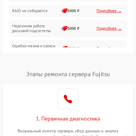
Оперативная память
RAID не собирается
5000 ₽
Подробнее →
Корпус и механика
Медленная работа
3000 ₽
Подробнее →
дисковой подсистемы
Контроллеры и интерфейсы
Ошибки чтения и записи
Виртуализация и сервисы
3500 ₽
Подробнее →
данных
Влага и внешние воздействия
Потеря данных
5000 ₽
Подробнее →
Этапы ремонта сервера Fujitsu
Программные сбои
Общие поломки
Система охлаждения
1. Первичная диагностика
Режим работы
Визуальный осмотр сервера, сбор данных и анализ