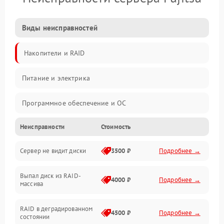
Виды неисправностей
Накопители и RAID
Питание и электрика
Программное обеспечение и ОС
Неисправности
Стоимость
Охлаждение и температура
Сервер не видит диски
3500 ₽
Подробнее →
Материнская плата и процессор
Выпал диск из RAID-
Сеть и коммуникации
4000 ₽
Подробнее →
массива
BIOS / прошивки
RAID в деградированном
4500 ₽
Подробнее →
состоянии