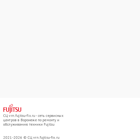
СЦ vrn.fujitsu-fix.ru - сеть сервисных
центров в Воронеже по ремонту и
обслуживанию техники Fujitsu
2021-2026 © СЦ vrn.fujitsu-fix.ru