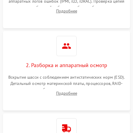
аппаратных логов ошибок (IPMI, iLO, iDRAC). Проверка цепей
Влага и внешные воздействия
питания и базовой работоспособности без вскрытия
Подробнее
корпуса для быстрой локализации сбоя.
2. Разборка и аппаратный осмотр
Вскрытие шасси с соблюдением антистатических норм (ESD).
Детальный осмотр материнской платы, процессоров, RAID-
контроллеров и блоков питания на наличие термических
Подробнее
повреждений, прогаров или окислений.