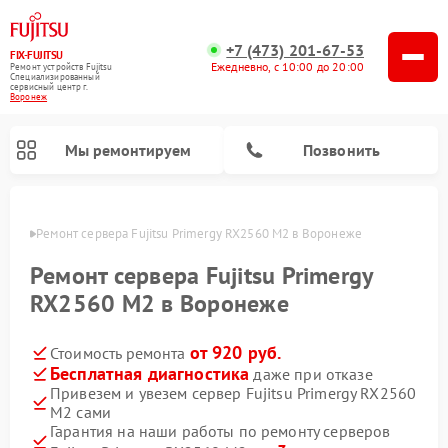
+7 (473) 201-67-53
FIX-FUJITSU
Ежедневно, с 10:00 до 20:00
Ремонт устройств Fujitsu
Специализированный
cервисный центр г.
Воронеж
Мы ремонтируем
Позвонить
онеже
Ремонт сервера Fujitsu Primergy RX2560 M2 в Воронеже
Ремонт сервера Fujitsu Primergy
RX2560 M2 в Воронеже
Ремонт сетевых хранилищ Fujitsu
от 920 руб.
Стоимость ремонта
Бесплатная диагностика
даже при отказе
Привезем и увезем сервер Fujitsu Primergy RX2560
M2 сами
Гарантия на наши работы по ремонту серверов