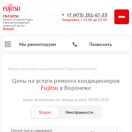
+7 (473) 201-67-53
FIX-FUJITSU
Ежедневно, с 10:00 до 20:00
Ремонт устройств Fujitsu
Специализированный
cервисный центр г.
Воронеж
Мы ремонтируем
Позвонить
Цены
Цены на ремонт кондиционера Fujitsu в Воронеже
Цены на услуги ремонта кондиционеров
Fujitsu
в Воронеже
Ремонт сетевых хранилищ Fujitsu
Цены актуальны на текущую дату 08.08.2026
Услуги
Неисправности
Ремонт платы управления