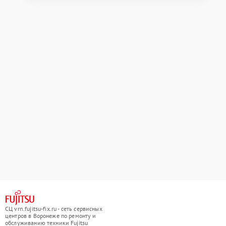
СЦ vrn.fujitsu-fix.ru - сеть сервисных
центров в Воронеже по ремонту и
обслуживанию техники Fujitsu