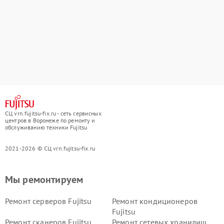
СЦ vrn.fujitsu-fix.ru - сеть сервисных
центров в Воронеже по ремонту и
обслуживанию техники Fujitsu
2021-2026 © СЦ vrn.fujitsu-fix.ru
Мы ремонтируем
Ремонт серверов Fujitsu
Ремонт кондиционеров
Fujitsu
Ремонт сканеров Fujitsu
Ремонт сетевых хранилищ