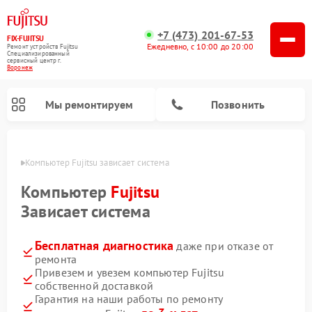
+7 (473) 201-67-53
FIX-FUJITSU
Ежедневно, с 10:00 до 20:00
Ремонт устройств Fujitsu
Специализированный
cервисный центр г.
Воронеж
Мы ремонтируем
Позвонить
онеже
Компьютер Fujitsu зависает система
Компьютер
Fujitsu
Зависает система
Ремонт сетевых хранилищ Fujitsu
Бесплатная диагностика
даже при отказе от
ремонта
Привезем и увезем компьютер Fujitsu
собственной доставкой
Гарантия на наши работы по ремонту