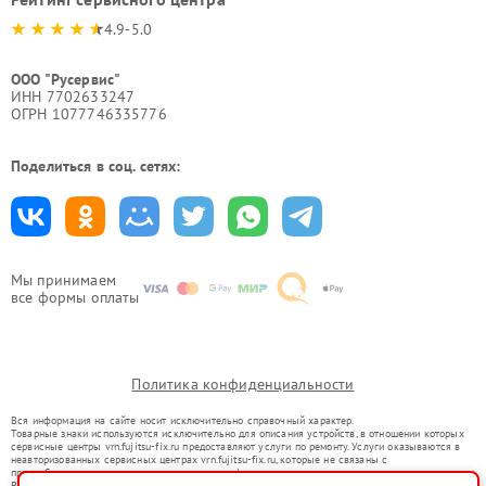
4.9-5.0
ООО "Русервис"
ИНН 7702633247
ОГРН 1077746335776
Поделиться в соц. сетях:
Мы принимаем
все формы оплаты
Политика конфиденциальности
Вся информация на сайте носит исключительно справочный характер.
Товарные знаки используются исключительно для описания устройств, в отношении которых
сервисные центры vrn.fujitsu-fix.ru предоставляют услуги по ремонту. Услуги оказываются в
неавторизованных сервисных центрах vrn.fujitsu-fix.ru, которые не связаны с
правообладателями товарных знаков или их официальными представителями.
Ремонт осуществляется для устройств, уже введенных в гражданский оборот в соответствии