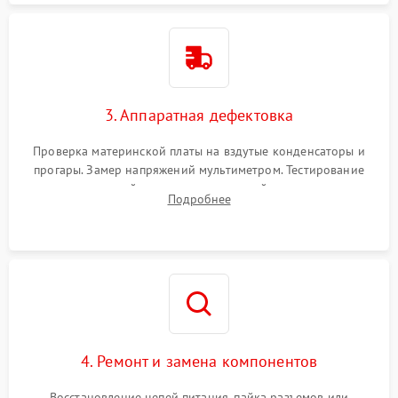
3. Аппаратная дефектовка
Проверка материнской платы на вздутые конденсаторы и
прогары. Замер напряжений мультиметром. Тестирование
оперативной памяти и накопителей с помощью
Подробнее
диагностического ПО для выявления сбойных секторов и
ошибок.
4. Ремонт и замена компонентов
Восстановление цепей питания, пайка разъемов или