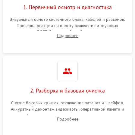
1. Первичный осмотр и диагностика
Визуальный осмотр системного блока, кабелей и разъемов.
Проверка реакции на кнопку включения и звуковых
сигналов POST. Оценка работы блока питания для
Подробнее
локализации базовых неисправностей без полного разбора.
2. Разборка и базовая очистка
Снятие боковых крышек, отключение питания и шлейфов.
Аккуратный демонтаж видеокарты, оперативной памяти и
кулеров. Тщательная очистка корпуса и радиаторов от пыли
Подробнее
с помощью сжатого воздуха для предотвращения
замыканий.