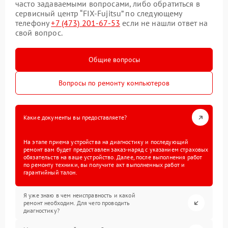
часто задаваемыми вопросами, либо обратиться в
сервисный центр “FIX-Fujitsu” по следующему
телефону
+7 (473) 201-67-53
если не нашли ответ на
свой вопрос.
Общие вопросы
Вопросы по ремонту компьютеров
Какие документы вы предоставляете?
На этапе приема устройства на диагностику и последующий
ремонт вам будет предоставлен заказ-наряд с указанием страховых
обязательств на ваше устройство. Далее, после выполнения работ
по ремонту техники, вы получите акт выполненных работ и
гарантийный талон.
Я уже знаю в чем неисправность и какой
ремонт необходим. Для чего проводить
диагностику?