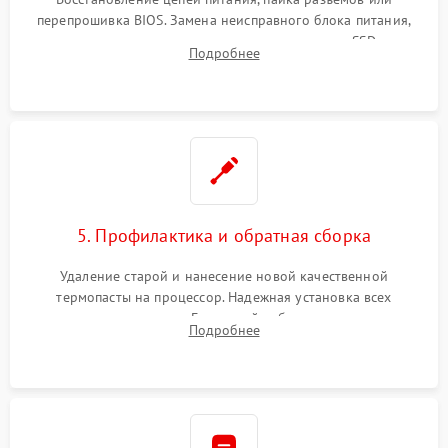
перепрошивка BIOS. Замена неисправного блока питания,
видеокарты, процессора или установка нового SSD для
Подробнее
восстановления и повышения скорости работы системы.
5. Профилактика и обратная сборка
Удаление старой и нанесение новой качественной
термопасты на процессор. Надежная установка всех
комплектующих в слоты. Грамотный кабель-менеджмент для
Подробнее
обеспечения правильной циркуляции воздуха внутри
корпуса ПК.