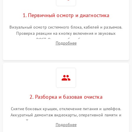
1. Первичный осмотр и диагностика
Визуальный осмотр системного блока, кабелей и разъемов.
Проверка реакции на кнопку включения и звуковых
сигналов POST. Оценка работы блока питания для
Подробнее
локализации базовых неисправностей без полного разбора.
2. Разборка и базовая очистка
Снятие боковых крышек, отключение питания и шлейфов.
Аккуратный демонтаж видеокарты, оперативной памяти и
кулеров. Тщательная очистка корпуса и радиаторов от пыли
Подробнее
с помощью сжатого воздуха для предотвращения