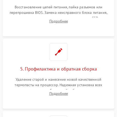
Восстановление цепей питания, пайка разъемов или
перепрошивка BIOS. Замена неисправного блока питания,
видеокарты, процессора или установка нового SSD для
Подробнее
восстановления и повышения скорости работы системы.
5. Профилактика и обратная сборка
Удаление старой и нанесение новой качественной
термопасты на процессор. Надежная установка всех
комплектующих в слоты. Грамотный кабель-менеджмент для
Подробнее
обеспечения правильной циркуляции воздуха внутри
корпуса ПК.