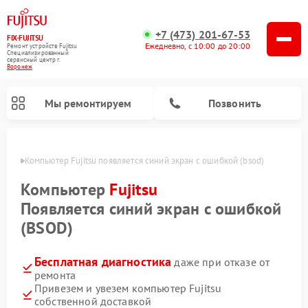
+7 (473) 201-67-53
FIX-FUJITSU
Ежедневно, с 10:00 до 20:00
Ремонт устройств Fujitsu
Специализированный
cервисный центр г.
Воронеж
Мы ремонтируем
Позвонить
онеже
Компьютер Fujitsu появляется синий экран с ошибкой (bsod)
Компьютер
Fujitsu
Появляется синий экран с ошибкой
Ремонт сетевых хранилищ Fujitsu
(BSOD)
Бесплатная диагностика
даже при отказе от
ремонта
Привезем и увезем компьютер Fujitsu
собственной доставкой