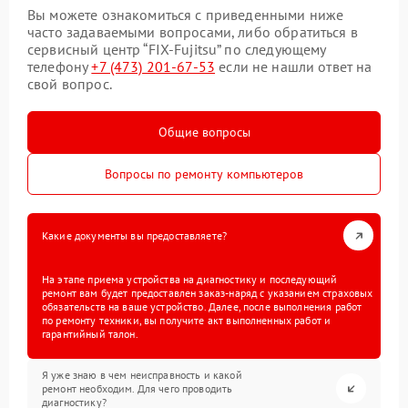
Вы можете ознакомиться с приведенными ниже
часто задаваемыми вопросами, либо обратиться в
сервисный центр “FIX-Fujitsu” по следующему
телефону
+7 (473) 201-67-53
если не нашли ответ на
свой вопрос.
Общие вопросы
Вопросы по ремонту компьютеров
Какие документы вы предоставляете?
На этапе приема устройства на диагностику и последующий
ремонт вам будет предоставлен заказ-наряд с указанием страховых
обязательств на ваше устройство. Далее, после выполнения работ
по ремонту техники, вы получите акт выполненных работ и
гарантийный талон.
Я уже знаю в чем неисправность и какой
ремонт необходим. Для чего проводить
диагностику?