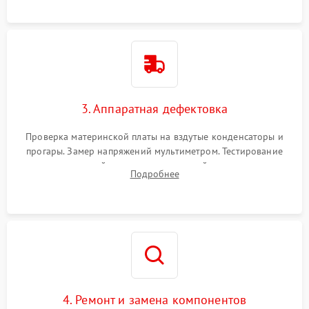
замыканий.
3. Аппаратная дефектовка
Проверка материнской платы на вздутые конденсаторы и
прогары. Замер напряжений мультиметром. Тестирование
оперативной памяти и накопителей с помощью
Подробнее
диагностического ПО для выявления сбойных секторов и
ошибок.
4. Ремонт и замена компонентов