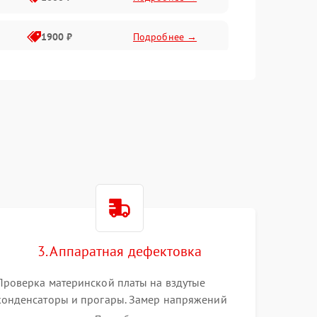
1900 ₽
Подробнее →
1800 ₽
Подробнее →
1400 ₽
Подробнее →
1700 ₽
Подробнее →
1500 ₽
Подробнее →
3. Аппаратная дефектовка
1300 ₽
Подробнее →
Проверка материнской платы на вздутые
конденсаторы и прогары. Замер напряжений
мультиметром. Тестирование оперативной