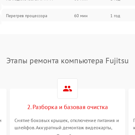
Перегрев процессора
60 мин
1 год
Проблемы с видеокартой
60 мин
1 год
Проблемы с подключением
60 мин
1 год
внешних устройств
Этапы ремонта компьютера Fujitsu
Не работает система охлаждения
60 мин
1 год
Ошибки в работе оперативной
60 мин
1 год
памяти
2. Разборка и базовая очистка
Не распознается USB-порт
60 мин
1 год
и
Снятие боковых крышек, отключение питания и
шлейфов. Аккуратный демонтаж видеокарты,
оперативной памяти и кулеров. Тщательная