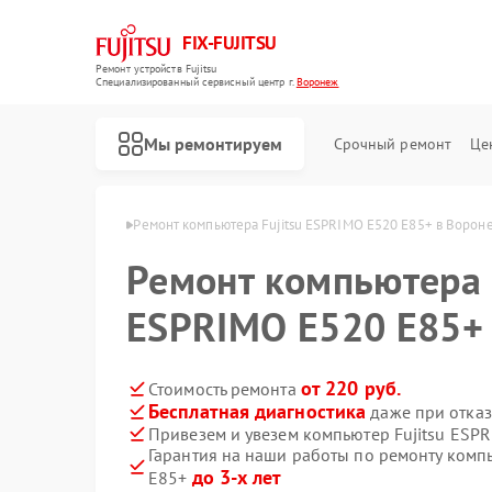
FIX-FUJITSU
Ремонт устройств Fujitsu
Специализированный cервисный центр г.
Воронеж
Мы ремонтируем
Срочный ремонт
Це
 Fujitsu в Воронеже
Ремонт компьютера Fujitsu ESPRIMO E520 E85+ в Ворон
Ремонт компьютера 
ESPRIMO E520 E85+
Ремонт кондиционеров Fujitsu
Ремонт сетевых хранилищ Fujitsu
от 220 руб.
Стоимость ремонта
Бесплатная диагностика
даже при отказ
Привезем и увезем компьютер Fujitsu ESP
Гарантия на наши работы по ремонту комп
до 3-х лет
E85+