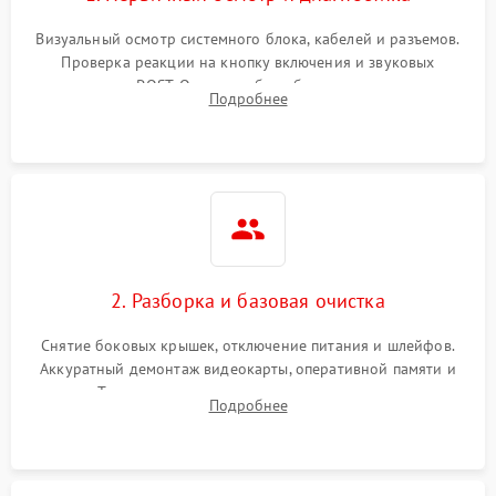
оперативной памяти
Визуальный осмотр системного блока, кабелей и разъемов.
Не распознается USB-порт
1300 ₽
Подробнее →
Проверка реакции на кнопку включения и звуковых
сигналов POST. Оценка работы блока питания для
Подробнее
локализации базовых неисправностей без полного разбора.
2. Разборка и базовая очистка
Снятие боковых крышек, отключение питания и шлейфов.
Аккуратный демонтаж видеокарты, оперативной памяти и
кулеров. Тщательная очистка корпуса и радиаторов от пыли
Подробнее
с помощью сжатого воздуха для предотвращения
замыканий.