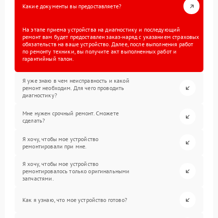
Какие документы вы предоставляете?
На этапе приема устройства на диагностику и последующий
ремонт вам будет предоставлен заказ-наряд с указанием страховых
обязательств на ваше устройство. Далее, после выполнения работ
по ремонту техники, вы получите акт выполненных работ и
гарантийный талон.
Я уже знаю в чем неисправность и какой
ремонт необходим. Для чего проводить
диагностику?
Мне нужен срочный ремонт. Сможете
сделать?
Я хочу, чтобы мое устройство
ремонтировали при мне.
Я хочу, чтобы мое устройство
ремонтировалось только оригинальными
запчастями.
Как я узнаю, что мое устройство готово?