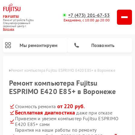
+7 (473) 201-67-53
FIX-FUJITSU
Ежедневно, с 10:00 до 20:00
Ремонт устройств Fujitsu
Специализированный
cервисный центр г.
Воронеж
Мы ремонтируем
Позвонить
онеже
Ремонт компьютера Fujitsu ESPRIMO E420 E85+ в Воронеже
Ремонт компьютера Fujitsu
ESPRIMO E420 E85+ в Воронеже
Ремонт сетевых хранилищ Fujitsu
от 220 руб.
Стоимость ремонта
Бесплатная диагностика
даже при отказе
Привезем и увезем компьютер Fujitsu ESPRIMO
E420 E85+ сами
Гарантия на наши работы по ремонту