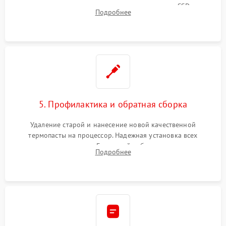
видеокарты, процессора или установка нового SSD для
Подробнее
восстановления и повышения скорости работы системы.
5. Профилактика и обратная сборка
Удаление старой и нанесение новой качественной
термопасты на процессор. Надежная установка всех
комплектующих в слоты. Грамотный кабель-менеджмент для
Подробнее
обеспечения правильной циркуляции воздуха внутри
корпуса ПК.