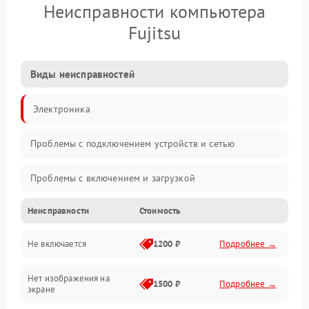
Неисправности компьютера
Fujitsu
Виды неисправностей
Электроника
Проблемы с подключением устройств и сетью
Проблемы с включением и загрузкой
Неисправности
Стоимость
Проблемы с изображением и монитором
Не включается
1200 ₽
Подробнее →
Проблемы с производительностью и стабильностью
Нет изображения на
Прочие специфичные проблемы
1500 ₽
Подробнее →
экране