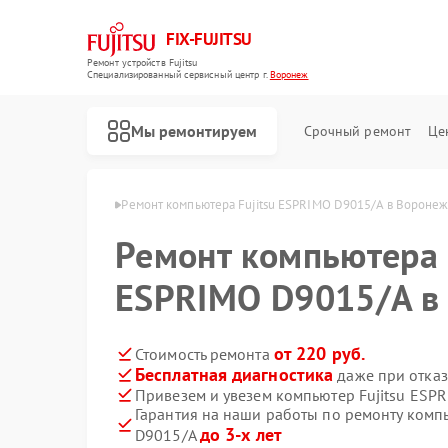
FIX-FUJITSU
Ремонт устройств Fujitsu
Специализированный cервисный центр г.
Воронеж
Мы ремонтируем
Срочный ремонт
Це
 Fujitsu в Воронеже
Ремонт компьютера Fujitsu ESPRIMO D9015/A в Вороне
Ремонт компьютера 
ESPRIMO D9015/A в
Ремонт кондиционеров Fujitsu
Ремонт сетевых хранилищ Fujitsu
от 220 руб.
Стоимость ремонта
Бесплатная диагностика
даже при отказ
Привезем и увезем компьютер Fujitsu ESP
Гарантия на наши работы по ремонту комп
до 3-х лет
D9015/A