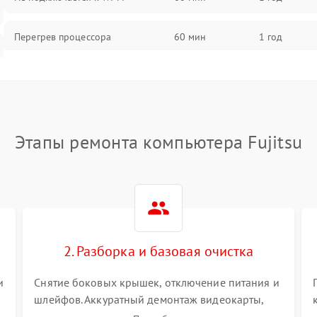
Перегрев процессора
60 мин
1 год
Проблемы с видеокартой
60 мин
1 год
Проблемы с подключением
60 мин
1 год
внешних устройств
Этапы ремонта компьютера Fujitsu
Не работает система охлаждения
60 мин
1 год
Ошибки в работе оперативной
60 мин
1 год
памяти
2. Разборка и базовая очистка
Не распознается USB-порт
60 мин
1 год
и
Снятие боковых крышек, отключение питания и
шлейфов. Аккуратный демонтаж видеокарты,
оперативной памяти и кулеров. Тщательная