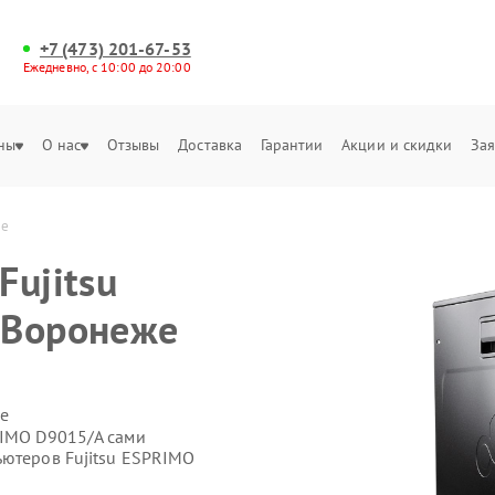
+7 (473) 201-67-53
Ежедневно, с 10:00 до 20:00
ны
О нас
Отзывы
Доставка
Гарантии
Акции и скидки
Зая
же
Fujitsu
 Воронеже
е
RIMO D9015/A сами
ьютеров Fujitsu ESPRIMO