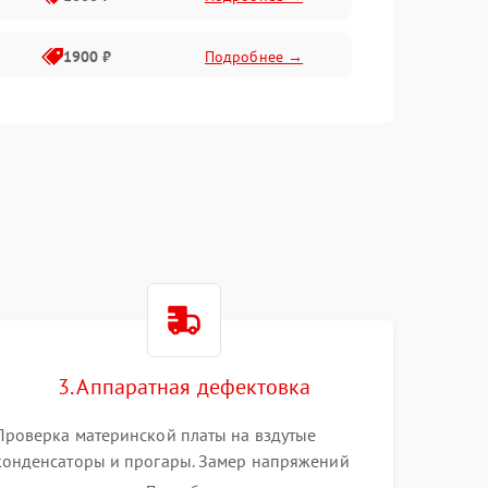
1900 ₽
Подробнее →
1800 ₽
Подробнее →
1400 ₽
Подробнее →
1700 ₽
Подробнее →
1500 ₽
Подробнее →
3. Аппаратная дефектовка
1300 ₽
Подробнее →
Проверка материнской платы на вздутые
конденсаторы и прогары. Замер напряжений
мультиметром. Тестирование оперативной