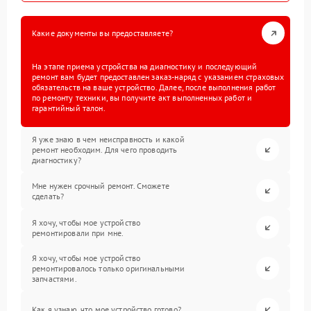
Какие документы вы предоставляете?
На этапе приема устройства на диагностику и последующий
ремонт вам будет предоставлен заказ-наряд с указанием страховых
обязательств на ваше устройство. Далее, после выполнения работ
по ремонту техники, вы получите акт выполненных работ и
гарантийный талон.
Я уже знаю в чем неисправность и какой
ремонт необходим. Для чего проводить
диагностику?
Мне нужен срочный ремонт. Сможете
сделать?
Я хочу, чтобы мое устройство
ремонтировали при мне.
Я хочу, чтобы мое устройство
ремонтировалось только оригинальными
запчастями.
Как я узнаю, что мое устройство готово?