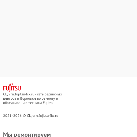
СЦ vrn.fujitsu-fix.ru - сеть сервисных
центров в Воронеже по ремонту и
обслуживанию техники Fujitsu
2021-2026 © СЦ vrn.fujitsu-fix.ru
Мы ремонтируем