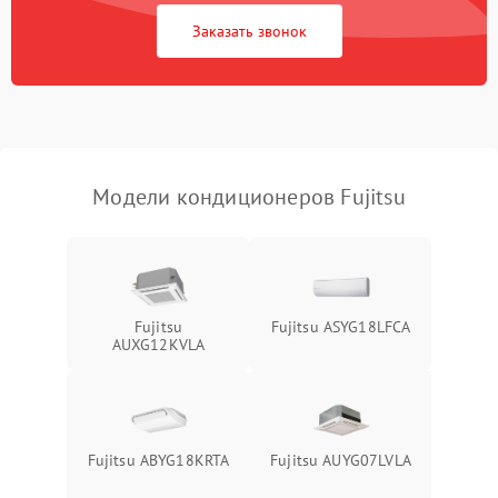
Заказать звонок
Повреждение корпуса
1000 ₽
Подробнее →
Модели кондиционеров Fujitsu
Fujitsu
Fujitsu ASYG18LFCA
AUXG12KVLA
Fujitsu ABYG18KRTA
Fujitsu AUYG07LVLA