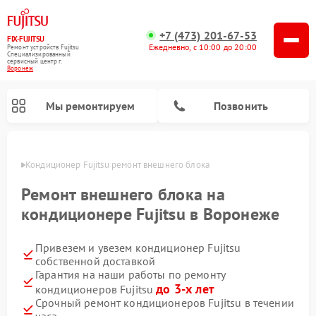
+7 (473) 201-67-53
FIX-FUJITSU
Ежедневно, с 10:00 до 20:00
Ремонт устройств Fujitsu
Специализированный
cервисный центр г.
Воронеж
Мы ремонтируем
Позвонить
онеже
Кондиционер Fujitsu ремонт внешнего блока
Ремонт внешнего блока на
кондиционере Fujitsu в Воронеже
Ремонт сетевых хранилищ Fujitsu
Привезем и увезем кондиционер Fujitsu
собственной доставкой
Гарантия на наши работы по ремонту
до 3-х лет
кондиционеров Fujitsu
Срочный ремонт кондиционеров Fujitsu в течении