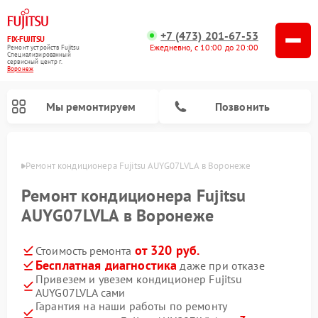
+7 (473) 201-67-53
FIX-FUJITSU
Ежедневно, с 10:00 до 20:00
Ремонт устройств Fujitsu
Специализированный
cервисный центр г.
Воронеж
Мы ремонтируем
Позвонить
онеже
Ремонт кондиционера Fujitsu AUYG07LVLA в Воронеже
Ремонт кондиционера Fujitsu
AUYG07LVLA в Воронеже
Ремонт сетевых хранилищ Fujitsu
от 320 руб.
Стоимость ремонта
Бесплатная диагностика
даже при отказе
Привезем и увезем кондиционер Fujitsu
AUYG07LVLA сами
Гарантия на наши работы по ремонту