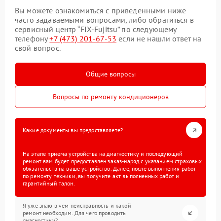
Вы можете ознакомиться с приведенными ниже
часто задаваемыми вопросами, либо обратиться в
сервисный центр “FIX-Fujitsu” по следующему
телефону
+7 (473) 201-67-53
если не нашли ответ на
свой вопрос.
Общие вопросы
Вопросы по ремонту кондиционеров
Какие документы вы предоставляете?
На этапе приема устройства на диагностику и последующий
ремонт вам будет предоставлен заказ-наряд с указанием страховых
обязательств на ваше устройство. Далее, после выполнения работ
по ремонту техники, вы получите акт выполненных работ и
гарантийный талон.
Я уже знаю в чем неисправность и какой
ремонт необходим. Для чего проводить
диагностику?