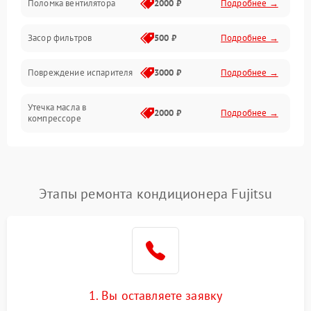
Поломка вентилятора
2000 ₽
Подробнее →
Работа системы
Засор фильтров
500 ₽
Подробнее →
Фильтрация
Повреждение испарителя
3000 ₽
Подробнее →
Хладагент
Утечка масла в
2000 ₽
Подробнее →
компрессоре
Повреждение
1500 ₽
Подробнее →
трубопроводов
Этапы ремонта кондиционера Fujitsu
Неисправность
2000 ₽
Подробнее →
четырехходового клапана
Поломка подшипников
1500 ₽
Подробнее →
вентилятора
Повреждение корпуса
1000 ₽
Подробнее →
1. Вы оставляете заявку