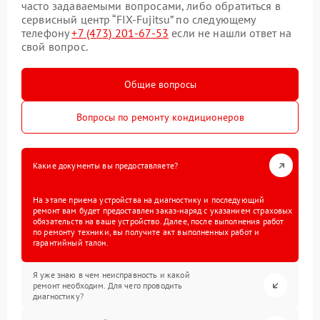
часто задаваемыми вопросами, либо обратиться в
сервисный центр “FIX-Fujitsu” по следующему
телефону
+7 (473) 201-67-53
если не нашли ответ на
свой вопрос.
Общие вопросы
Вопросы по ремонту кондиционеров
Какие документы вы предоставляете?
На этапе приема устройства на диагностику и последующий
ремонт вам будет предоставлен заказ-наряд с указанием страховых
обязательств на ваше устройство. Далее, после выполнения работ
по ремонту техники, вы получите акт выполненных работ и
гарантийный талон.
Я уже знаю в чем неисправность и какой
ремонт необходим. Для чего проводить
диагностику?