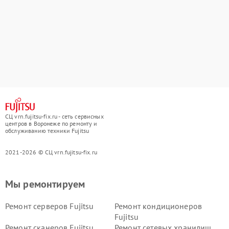
СЦ vrn.fujitsu-fix.ru - сеть сервисных
центров в Воронеже по ремонту и
обслуживанию техники Fujitsu
2021-2026 © СЦ vrn.fujitsu-fix.ru
Мы ремонтируем
Ремонт серверов Fujitsu
Ремонт кондиционеров
Fujitsu
Ремонт сканеров Fujitsu
Ремонт сетевых хранилищ