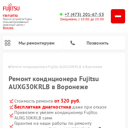
+7 (473) 201-67-53
FIX-FUJITSU
Ежедневно, с 10:00 до 20:00
Ремонт устройств Fujitsu
Специализированный
cервисный центр г.
Воронеж
Мы ремонтируем
Позвонить
онеже
Ремонт кондиционера Fujitsu AUXG30KRLB в Воронеже
Ремонт кондиционера Fujitsu
AUXG30KRLB в Воронеже
Ремонт сетевых хранилищ Fujitsu
от 320 руб.
Стоимость ремонта
Бесплатная диагностика
даже при отказе
Привезем и увезем кондиционер Fujitsu
AUXG30KRLB сами
Гарантия на наши работы по ремонту