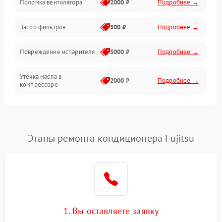
Поломка вентилятора
2000 ₽
Подробнее →
Работа системы
Засор фильтров
500 ₽
Подробнее →
Фильтрация
Повреждение испарителя
3000 ₽
Подробнее →
Хладагент
Утечка масла в
2000 ₽
Подробнее →
компрессоре
Повреждение
1500 ₽
Подробнее →
трубопроводов
Этапы ремонта кондиционера Fujitsu
Неисправность
2000 ₽
Подробнее →
четырехходового клапана
Поломка подшипников
1500 ₽
Подробнее →
вентилятора
Повреждение корпуса
1000 ₽
Подробнее →
1. Вы оставляете заявку