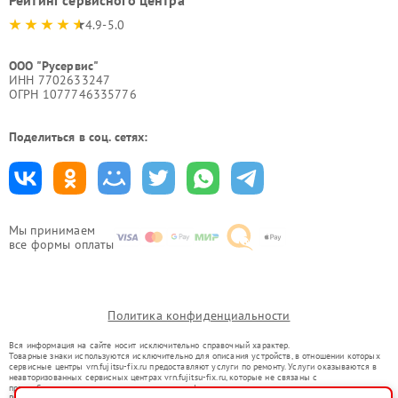
Рейтинг сервисного центра
4.9-5.0
ООО "Русервис"
ИНН 7702633247
ОГРН 1077746335776
Поделиться в соц. сетях:
Мы принимаем
все формы оплаты
Политика конфиденциальности
Вся информация на сайте носит исключительно справочный характер.
Товарные знаки используются исключительно для описания устройств, в отношении которых
сервисные центры vrn.fujitsu-fix.ru предоставляют услуги по ремонту. Услуги оказываются в
неавторизованных сервисных центрах vrn.fujitsu-fix.ru, которые не связаны с
правообладателями товарных знаков или их официальными представителями.