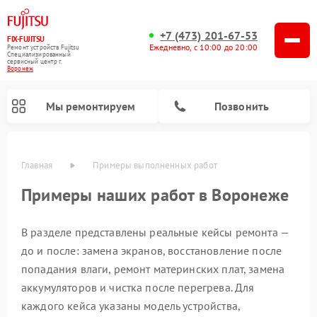
+7 (473) 201-67-53
FIX-FUJITSU
Ежедневно, с 10:00 до 20:00
Ремонт устройств Fujitsu
Специализированный
cервисный центр г.
Воронеж
Мы ремонтируем
Позвонить
Главная
Примеры выполненных работ
Примеры наших работ в Воронеже
В разделе представлены реальные кейсы ремонта —
до и после: замена экранов, восстановление после
Ремонт сетевых хранилищ Fujitsu
попадания влаги, ремонт материнских плат, замена
аккумуляторов и чистка после перегрева. Для
каждого кейса указаны модель устройства,